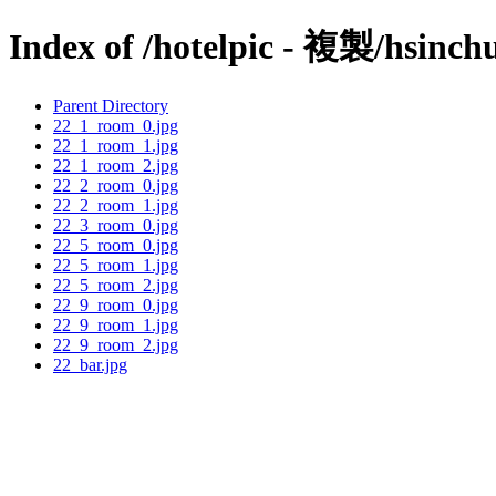
Index of /hotelpic - 複製/hsinch
Parent Directory
22_1_room_0.jpg
22_1_room_1.jpg
22_1_room_2.jpg
22_2_room_0.jpg
22_2_room_1.jpg
22_3_room_0.jpg
22_5_room_0.jpg
22_5_room_1.jpg
22_5_room_2.jpg
22_9_room_0.jpg
22_9_room_1.jpg
22_9_room_2.jpg
22_bar.jpg