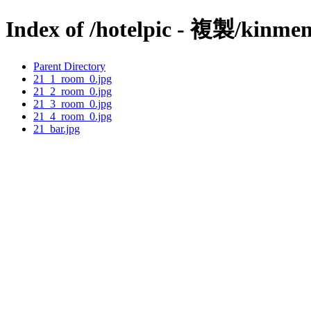
Index of /hotelpic - 複製/kinmen
Parent Directory
21_1_room_0.jpg
21_2_room_0.jpg
21_3_room_0.jpg
21_4_room_0.jpg
21_bar.jpg