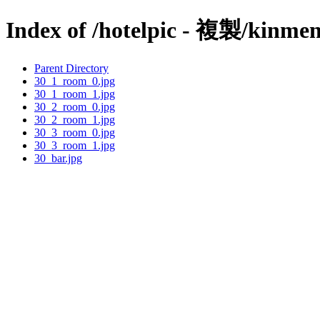
Index of /hotelpic - 複製/kinmen
Parent Directory
30_1_room_0.jpg
30_1_room_1.jpg
30_2_room_0.jpg
30_2_room_1.jpg
30_3_room_0.jpg
30_3_room_1.jpg
30_bar.jpg