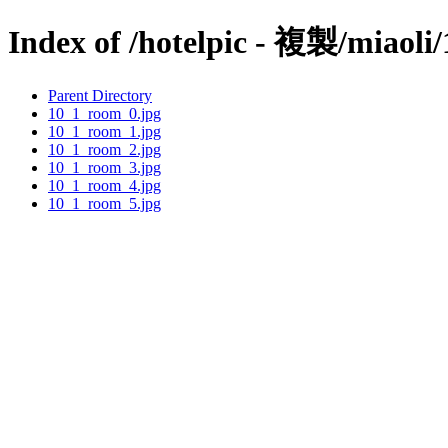
Index of /hotelpic - 複製/miaoli/
Parent Directory
10_1_room_0.jpg
10_1_room_1.jpg
10_1_room_2.jpg
10_1_room_3.jpg
10_1_room_4.jpg
10_1_room_5.jpg