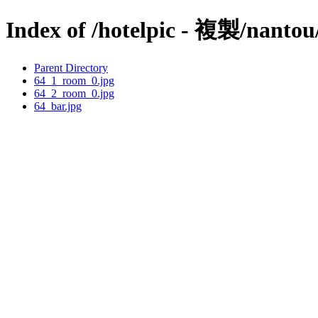
Index of /hotelpic - 複製/nantou
Parent Directory
64_1_room_0.jpg
64_2_room_0.jpg
64_bar.jpg