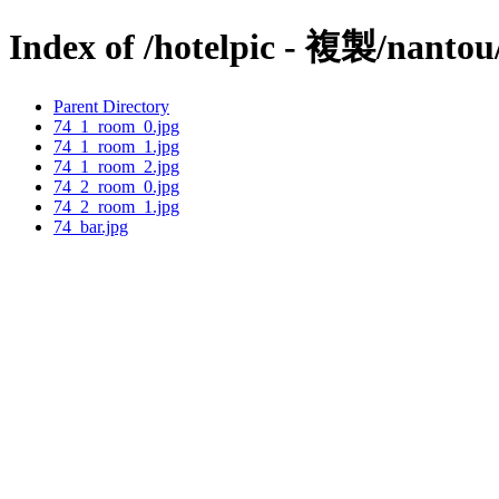
Index of /hotelpic - 複製/nantou
Parent Directory
74_1_room_0.jpg
74_1_room_1.jpg
74_1_room_2.jpg
74_2_room_0.jpg
74_2_room_1.jpg
74_bar.jpg