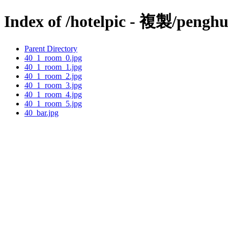
Index of /hotelpic - 複製/penghu
Parent Directory
40_1_room_0.jpg
40_1_room_1.jpg
40_1_room_2.jpg
40_1_room_3.jpg
40_1_room_4.jpg
40_1_room_5.jpg
40_bar.jpg