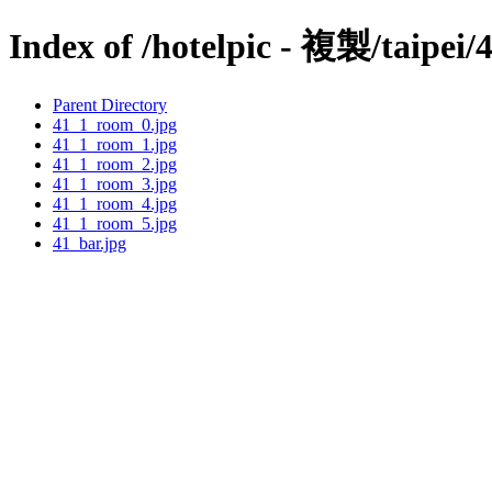
Index of /hotelpic - 複製/taipei/
Parent Directory
41_1_room_0.jpg
41_1_room_1.jpg
41_1_room_2.jpg
41_1_room_3.jpg
41_1_room_4.jpg
41_1_room_5.jpg
41_bar.jpg