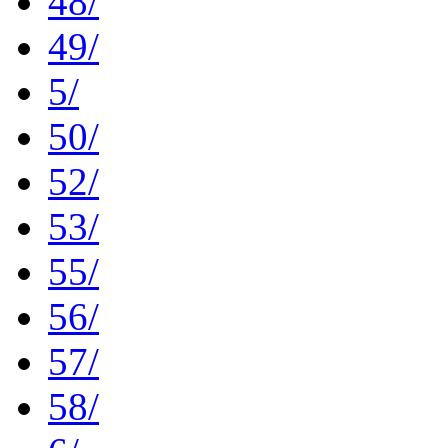
48/
49/
5/
50/
52/
53/
55/
56/
57/
58/