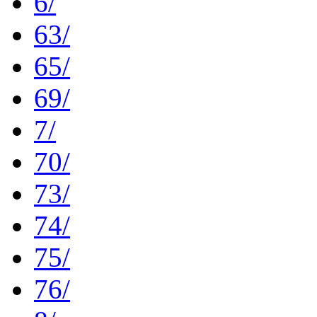
6/
63/
65/
69/
7/
70/
73/
74/
75/
76/