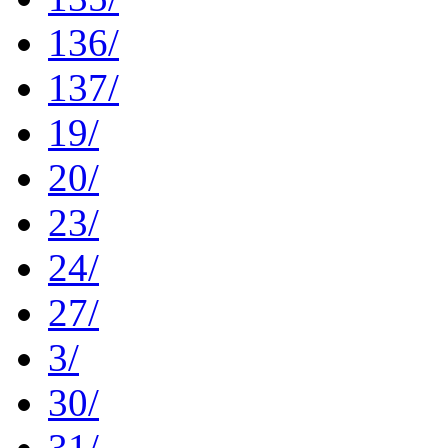
136/
137/
19/
20/
23/
24/
27/
3/
30/
31/