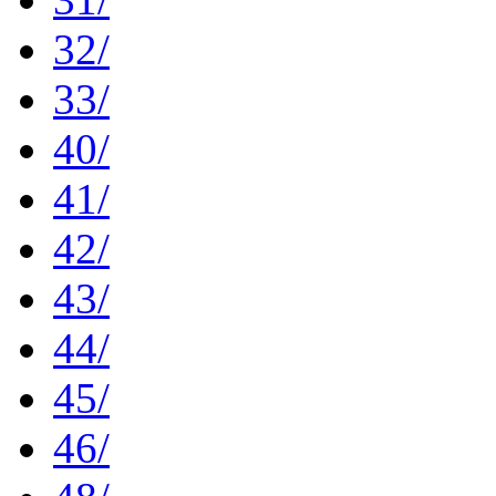
32/
33/
40/
41/
42/
43/
44/
45/
46/