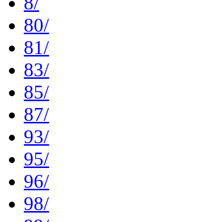
8/
80/
81/
83/
85/
87/
93/
95/
96/
98/