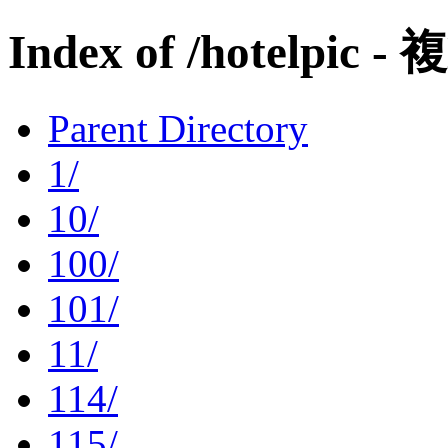
Index of /hotelpic - 
Parent Directory
1/
10/
100/
101/
11/
114/
115/