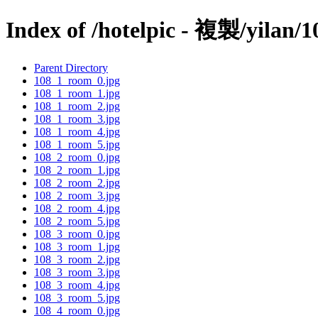
Index of /hotelpic - 複製/yilan/1
Parent Directory
108_1_room_0.jpg
108_1_room_1.jpg
108_1_room_2.jpg
108_1_room_3.jpg
108_1_room_4.jpg
108_1_room_5.jpg
108_2_room_0.jpg
108_2_room_1.jpg
108_2_room_2.jpg
108_2_room_3.jpg
108_2_room_4.jpg
108_2_room_5.jpg
108_3_room_0.jpg
108_3_room_1.jpg
108_3_room_2.jpg
108_3_room_3.jpg
108_3_room_4.jpg
108_3_room_5.jpg
108_4_room_0.jpg