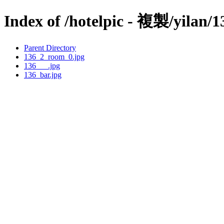
Index of /hotelpic - 複製/yilan/1
Parent Directory
136_2_room_0.jpg
136___.jpg
136_bar.jpg