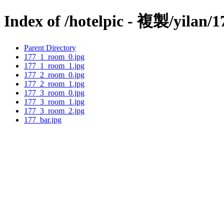
Index of /hotelpic - 複製/yilan/1
Parent Directory
177_1_room_0.jpg
177_1_room_1.jpg
177_2_room_0.jpg
177_2_room_1.jpg
177_3_room_0.jpg
177_3_room_1.jpg
177_3_room_2.jpg
177_bar.jpg