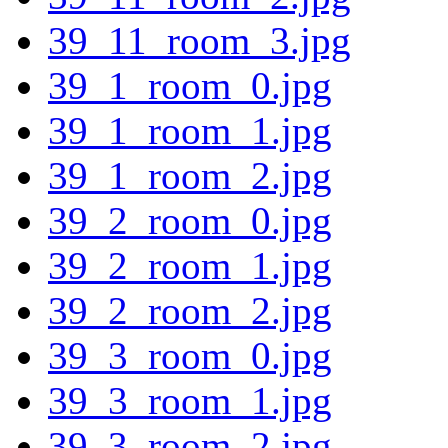
39_11_room_3.jpg
39_1_room_0.jpg
39_1_room_1.jpg
39_1_room_2.jpg
39_2_room_0.jpg
39_2_room_1.jpg
39_2_room_2.jpg
39_3_room_0.jpg
39_3_room_1.jpg
39_3_room_2.jpg