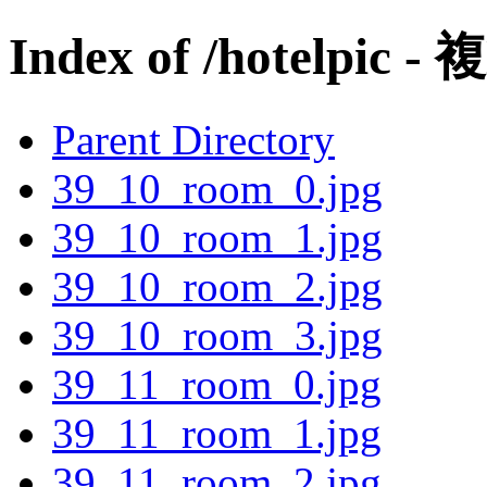
Index of /hotelpic - 
Parent Directory
39_10_room_0.jpg
39_10_room_1.jpg
39_10_room_2.jpg
39_10_room_3.jpg
39_11_room_0.jpg
39_11_room_1.jpg
39_11_room_2.jpg