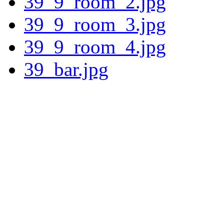
39_9_room_2.jpg
39_9_room_3.jpg
39_9_room_4.jpg
39_bar.jpg